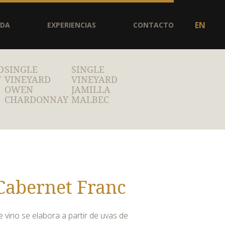
EN
NDA
EXPERIENCIAS
CONTACTO
D
SINGLE
SINGLE
T
VINEYARD
VINEYARD
OWEN
JAMILLA
CHARDONNAY
MALBEC
Cabernet Franc
 vino se elabora a partir de uvas de