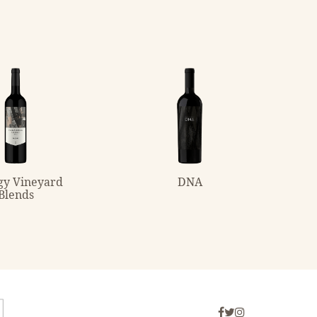
gy Vineyard
DNA
Blends