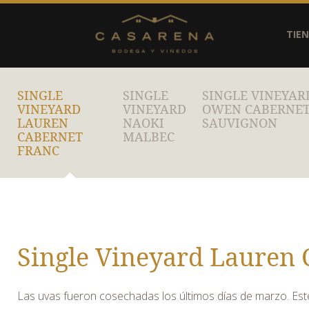
TIE
SINGLE
SINGLE
SINGLE VINEYAR
VINEYARD
VINEYARD
OWEN CABERNE
LAUREN
NAOKI
SAUVIGNON
CABERNET
MALBEC
FRANC
Single Vineyard Lauren 
Las uvas fueron cosechadas los últimos días de marzo. Este